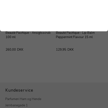
Beauté Pacifique - Ansigtsscrub
Beauté Pacifique - Lip Balm
100 ml
Peppermint Flavour 15 ml
260,00
DKK
129,95
DKK
Kundeservice
Parfumeri Ham og Hende
Jernbanegade 1