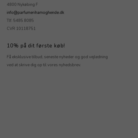
4800 Nykøbing F
info@parfumerihamoghende.dk
Tlf. 5485 8085
CVR 10118751
10% på dit første køb!
Få eksklusive tilbud, seneste nyheder og god vejledning
ved at skrive dig op til vores nyhedsbrev.