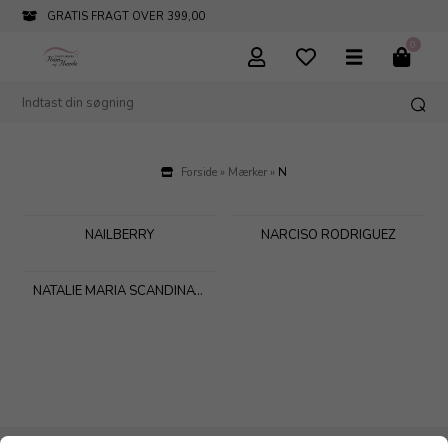
GRATIS FRAGT OVER 399,00
0
Forside
»
Mærker
»
N
NAILBERRY
NARCISO RODRIGUEZ
NATALIE MARIA SCANDINAVIAN