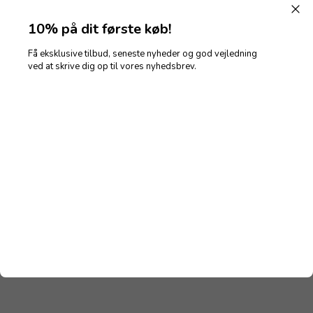
Kundeservice
10% på dit første køb!
Parfumeri Ham og Hende
Jernbanegade 1
Få eksklusive tilbud, seneste nyheder og god vejledning
ved at skrive dig op til vores nyhedsbrev.
4800 Nykøbing F
info@parfumerihamoghende.dk
Tlf. 5485 8085
CVR 10118751
10% på dit første køb!
Få eksklusive tilbud, seneste nyheder og god vejledning
ved at skrive dig op til vores nyhedsbrev.