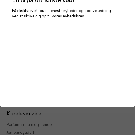
10% på dit første køb!
Få eksklusive tilbud, seneste nyheder og god vejledning
Christina Aguilera Violet
ved at skrive dig op til vores nyhedsbrev.
Noir Fragrance mist 236 ml
130,00
DKK
Kundeservice
Parfumeri Ham og Hende
Jernbanegade 1