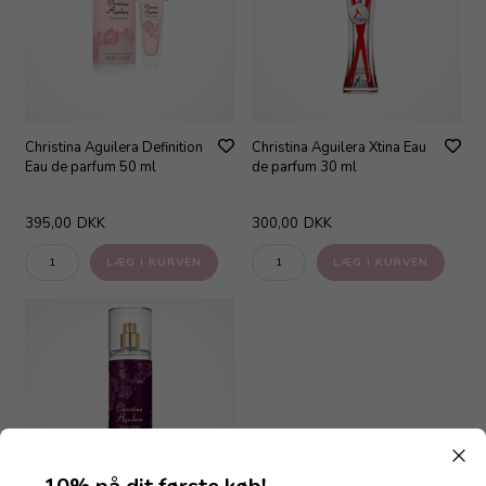
Christina Aguilera Definition
Christina Aguilera Xtina Eau
Eau de parfum 50 ml
de parfum 30 ml
395,00
DKK
300,00
DKK