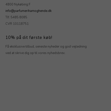
4800 Nykøbing F
info@parfumerihamoghende.dk
Tlf. 5485 8085
CVR 10118751
10% på dit første køb!
Få eksklusive tilbud, seneste nyheder og god vejledning
ved at skrive dig op til vores nyhedsbrev.