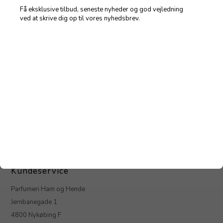
Få eksklusive tilbud, seneste nyheder og god vejledning
ved at skrive dig op til vores nyhedsbrev.
Beauté Pacifique -
Masculinity Double Action Facial
Scrub 100 ml
200,00
DKK
Kundeservice
Parfumeri Ham og Hende
Jernbanegade 1
4800 Nykøbing F