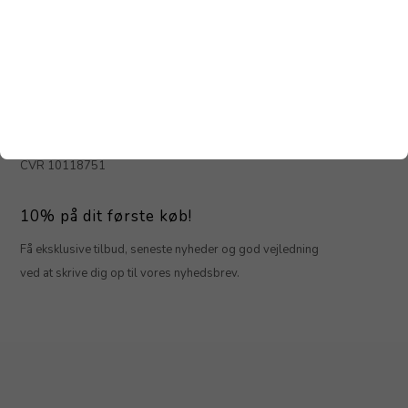
Kundeservice
Parfumeri Ham og Hende
Jernbanegade 1
4800 Nykøbing F
info@parfumerihamoghende.dk
Tlf. 5485 8085
CVR 10118751
10% på dit første køb!
Få eksklusive tilbud, seneste nyheder og god vejledning
ved at skrive dig op til vores nyhedsbrev.