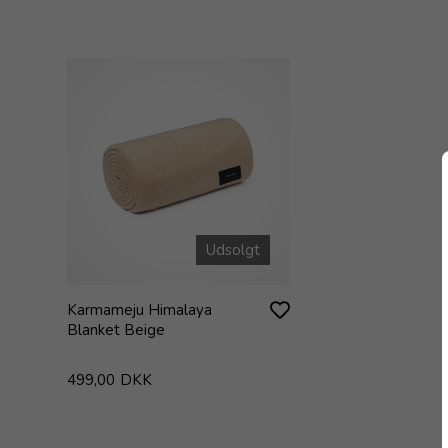
Udsolgt
Karmameju Himalaya
Blanket Beige
499,00
DKK