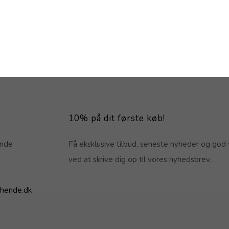
10% på dit første køb!
ende
Få eksklusive tilbud, seneste nyheder og god 
ved at skrive dig op til vores nyhedsbrev.
hende.dk