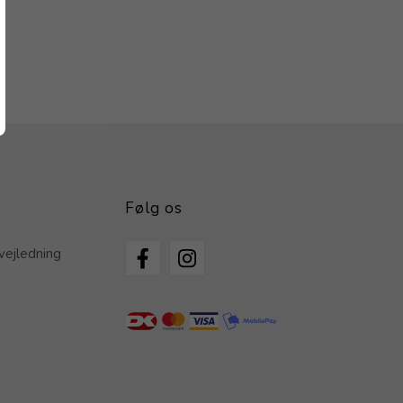
Følg os
vejledning