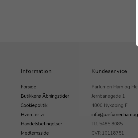
Information
Kundeservice
Forside
Parfumeri Ham og H
Butikkens Åbningstider
Jernbanegade 1
Cookiepolitik
4800 Nykøbing F
Hvem er vi
info@parfumerihamog
Handelsbetingelser
Tlf. 5485 8085
Medlemsside
CVR 10118751