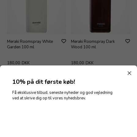
Meraki Roomspray White
Meraki Roomspray Dark
Garden 100 ml
Wood 100 ml
180,00
DKK
180,00
DKK
10% på dit første køb!
Få eksklusive tilbud, seneste nyheder og god vejledning
ved at skrive dig op til vores nyhedsbrev.