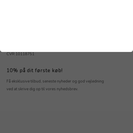
Kundeservice
Parfumeri Ham og Hende
Jernbanegade 1
4800 Nykøbing F
info@parfumerihamoghende.dk
Tlf. 5485 8085
CVR 10118751
10% på dit første køb!
Få eksklusive tilbud, seneste nyheder og god vejledning
ved at skrive dig op til vores nyhedsbrev.