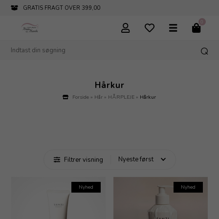
GRATIS FRAGT OVER 399,00
0
Hårkur
Forside
»
Hår
»
HÅRPLEJE
»
Hårkur
Filtrer visning
Nyhed
Nyhed