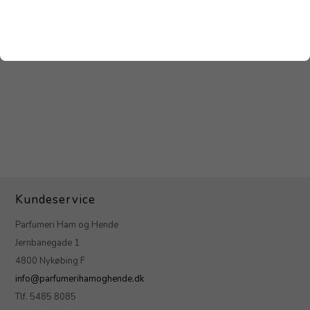
199,95
DKK
220,00
DKK
Kundeservice
Parfumeri Ham og Hende
Jernbanegade 1
4800 Nykøbing F
info@parfumerihamoghende.dk
Tlf. 5485 8085