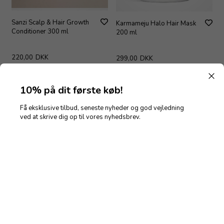
Sanzi Scalp & Hair Growth
Karmameju Halo Hair Mask
Conditioner 300 ml
200 ml
220,00
DKK
299,00
DKK
10% på dit første køb!
Få eksklusive tilbud, seneste nyheder og god vejledning
ved at skrive dig op til vores nyhedsbrev.
Udsolgt
Beauté Pacifique Hydrating
Tromborg Aroma Therapy
Hair Mask 200 ml
Conditioner Hair Cure 200 ml