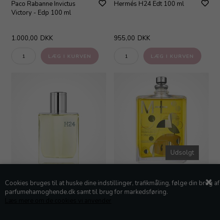
Paco Rabanne Invictus
Hermés H24 Edt 100 ml
Victory - Edp 100 ml
1.000,00
DKK
955,00
DKK
Udsolgt
Hermés H24 Edt 50 ml
Escentric Molecule -
Cookies bruges til at huske dine indstillinger, trafikmåling, følge din brug af
Molecule 01 + Mandarin Edt 100
parfumehamoghende.dk samt til brug for markedsføring.
ml
Læs mere om de cookies vi anvender
695,00
DKK
1.175,00
DKK