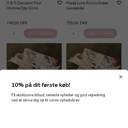
D & G Devotion Pour
Prada Luna Rossa Ocean
Homme Edp 50 ml
Gaveæske
740,00
DKK
755,00
DKK
10% på dit første køb!
Få eksklusive tilbud, seneste nyheder og god vejledning
ved at skrive dig op til vores nyhedsbrev.
Duftpakke - Til hende #2
Duftpakke - Til hende #1
100,00
DKK
100,00
DKK