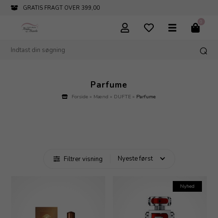
INFO@PARFUMERIHAMOGHENDE.DK
0
Parfume
Forside
»
Mænd
»
DUFTE
»
Parfume
Filtrer visning
Nyhed