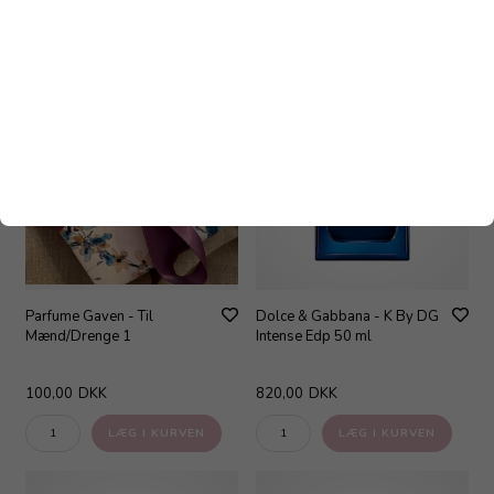
Parfume Gaven - Til
Dolce & Gabbana - K By DG
Mænd/Drenge 1
Intense Edp 50 ml
100,00
DKK
820,00
DKK