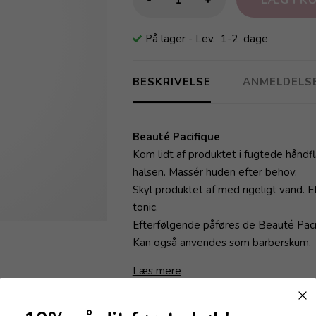
På lager
- Lev. 1-2 dage
BESKRIVELSE
ANMELDELS
Beauté Pacifique
Kom lidt af produktet i fugtede håndf
halsen. Massér huden efter behov.
Skyl produktet af med rigeligt vand. E
tonic.
Efterfølgende påføres de Beauté Pacifi
Kan også anvendes som barberskum.
Læs mere
Varenummer:
A0300301