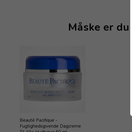
Måske er du 
Beauté Pacifique -
Fugtighedsgivende Dagcreme
Til Alle Hudtyper 50 ml