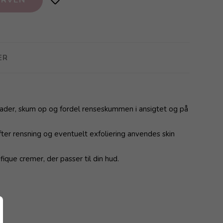
ER
lader, skum op og fordel renseskummen i ansigtet og på
fter rensning og eventuelt exfoliering anvendes skin
que cremer, der passer til din hud.