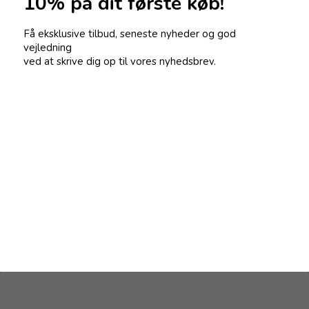
10% på dit første køb!
Få eksklusive tilbud, seneste nyheder og god
vejledning
også interesseret i følge
ved at skrive dig op til vores nyhedsbrev.