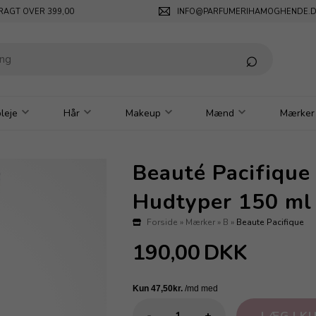
RAGT OVER 399,00
INFO@PARFUMERIHAMOGHENDE.
leje
Hår
Makeup
Mænd
Mærker
Beauté Pacifique
Hudtyper 150 ml
Forside
»
Mærker
»
B
»
Beaute Pacifique
190,00
DKK
-
+