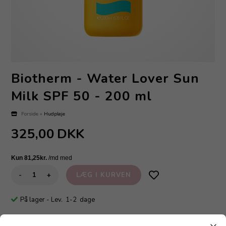
Biotherm - Water Lover Sun
Milk SPF 50 - 200 ml
Forside
»
Hudpleje
325,00
DKK
-
+
På lager
- Lev. 1-2 dage
Beskrivelse
Anmeldelser