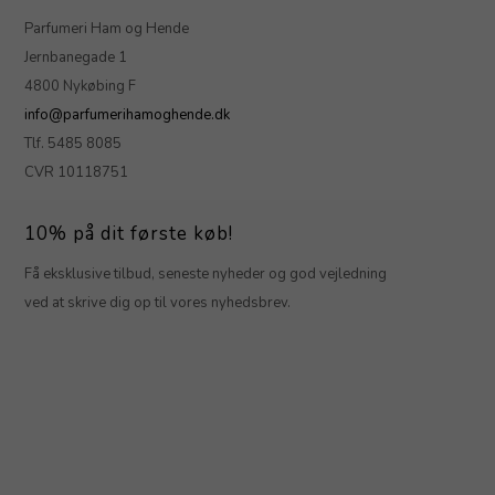
Parfumeri Ham og Hende
Jernbanegade 1
4800 Nykøbing F
info@parfumerihamoghende.dk
Tlf. 5485 8085
CVR 10118751
10% på dit første køb!
Få eksklusive tilbud, seneste nyheder og god vejledning
ved at skrive dig op til vores nyhedsbrev.