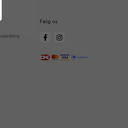
Følg os
vejledning