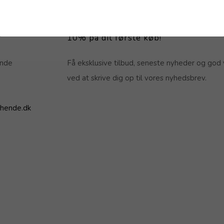
10% på dit første køb!
ende
Få eksklusive tilbud, seneste nyheder og god 
ved at skrive dig op til vores nyhedsbrev.
hende.dk