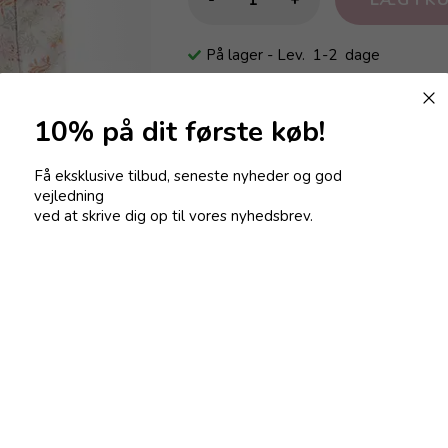
På lager
- Lev. 1-2 dage
BESKRIVELSE
ANMELDELS
10% på dit første køb!
Få eksklusive tilbud, seneste nyheder og god
Det Gamle Apotek
vejledning
Læs mere
ved at skrive dig op til vores nyhedsbrev.
Varenummer:
10004046