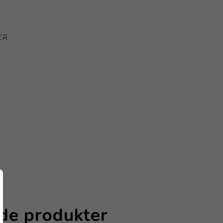
ER
nde produkter