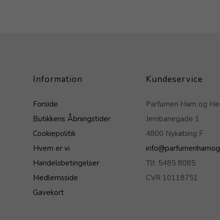
Information
Kundeservice
Forside
Parfumeri Ham og H
Butikkens Åbningstider
Jernbanegade 1
Cookiepolitik
4800 Nykøbing F
Hvem er vi
info@parfumerihamog
Handelsbetingelser
Tlf. 5485 8085
Medlemsside
CVR 10118751
Gavekort