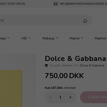
RAGT OVER 399,00
INFO@PARFUMERIHAMOGHENDE.
leje
Hår
Makeup
Mænd
Mærker
Dolce & Gabbana
Forside
»
Mærker
»
D
»
Dolce & Gabanna
750,00
DKK
-
+