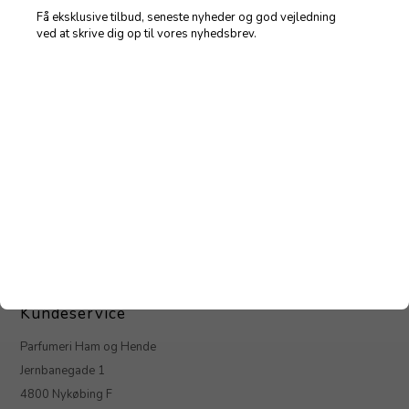
Få eksklusive tilbud, seneste nyheder og god vejledning
På lager
- Lev. 1-2 dage
ved at skrive dig op til vores nyhedsbrev.
Beskrivelse
Anmeldelser
Dolce & Gabbana
Læs mere
Varenummer:
54851
Kundeservice
Parfumeri Ham og Hende
Jernbanegade 1
4800 Nykøbing F