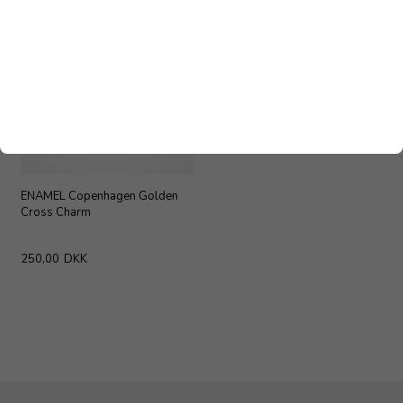
ENAMEL Copenhagen Golden
Cross Charm
250,00
DKK