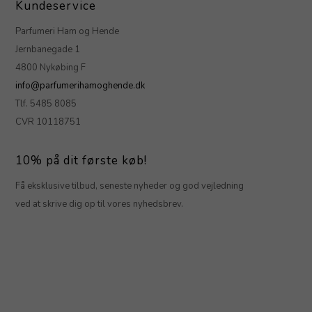
Kundeservice
Parfumeri Ham og Hende
Jernbanegade 1
4800 Nykøbing F
info@parfumerihamoghende.dk
Tlf. 5485 8085
CVR 10118751
10% på dit første køb!
Få eksklusive tilbud, seneste nyheder og god vejledning
ved at skrive dig op til vores nyhedsbrev.