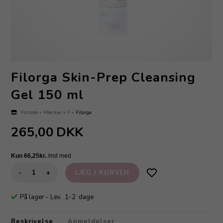
Filorga Skin-Prep Cleansing
Gel 150 ml
Forside
»
Mærker
»
F
»
Filorga
265,00
DKK
-
+
På lager
- Lev. 1-2 dage
Beskrivelse
Anmeldelser