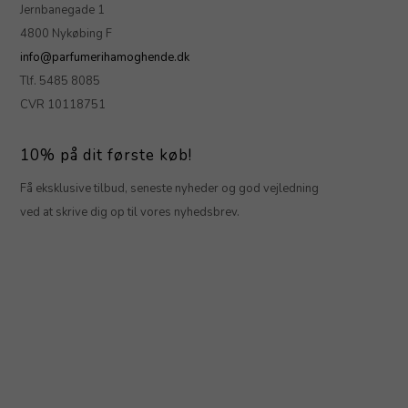
Jernbanegade 1
4800 Nykøbing F
info@parfumerihamoghende.dk
Tlf. 5485 8085
CVR 10118751
10% på dit første køb!
Få eksklusive tilbud, seneste nyheder og god vejledning
ved at skrive dig op til vores nyhedsbrev.