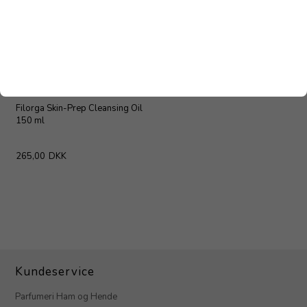
Filorga Skin-Prep Cleansing Oil
150 ml
265,00
DKK
Kundeservice
Parfumeri Ham og Hende