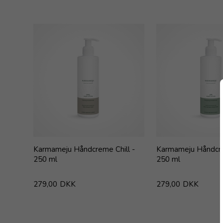
Karmameju Håndcreme Chill -
Karmameju Håndcre
250 ml
250 ml
279,00
DKK
279,00
DKK