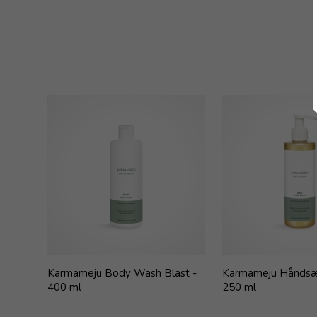
Karmameju Body Wash Blast -
Karmameju Håndsæ
400 ml
250 ml