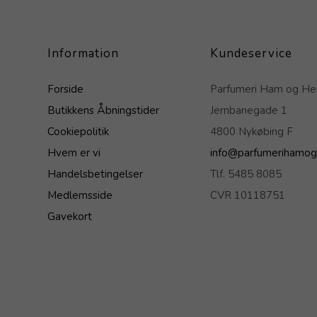
Information
Kundeservice
Forside
Parfumeri Ham og H
Butikkens Åbningstider
Jernbanegade 1
Cookiepolitik
4800 Nykøbing F
Hvem er vi
info@parfumerihamog
Handelsbetingelser
Tlf. 5485 8085
Medlemsside
CVR 10118751
Gavekort