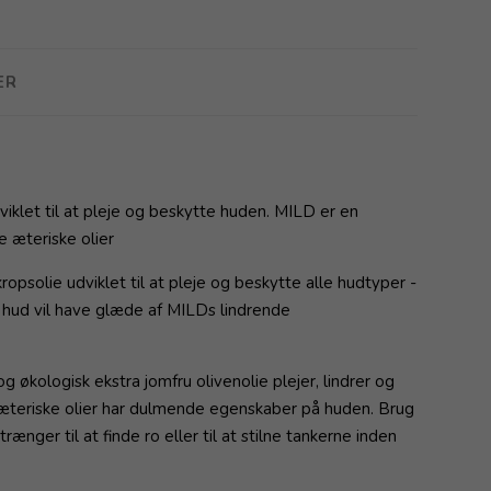
ER
klet til at pleje og beskytte huden. MILD er en
 æteriske olier
psolie udviklet til at pleje og beskytte alle hudtyper -
 hud vil have glæde af MILDs lindrende
økologisk ekstra jomfru olivenolie plejer, lindrer og
æteriske olier har dulmende egenskaber på huden. Brug
ænger til at finde ro eller til at stilne tankerne inden