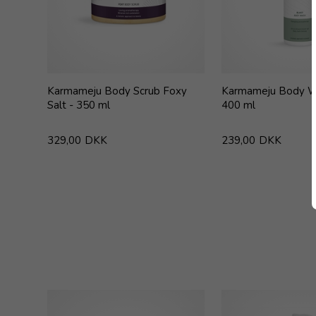
Karmameju Body Scrub Foxy
Karmameju Body Wa
Salt - 350 ml
400 ml
329,00
DKK
239,00
DKK