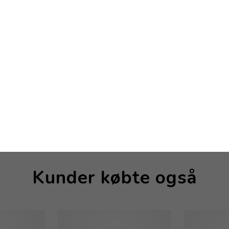
sh Blast -
Kunder købte også