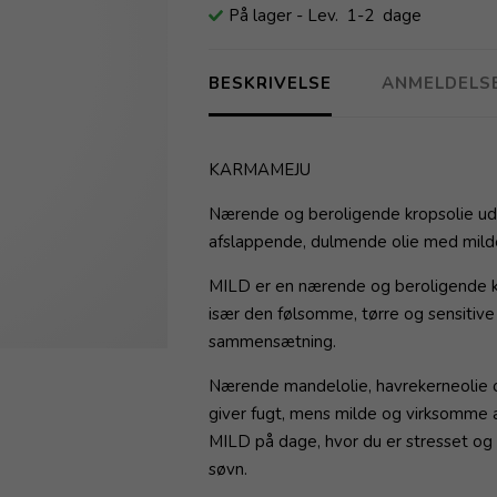
På lager
- Lev. 1-2 dage
BESKRIVELSE
ANMELDELS
KARMAMEJU
Nærende og beroligende kropsolie udvi
afslappende, dulmende olie med milde
MILD er en nærende og beroligende kro
især den følsomme, tørre og sensitive
sammensætning.
Nærende mandelolie, havrekerneolie og 
giver fugt, mens milde og virksomme 
MILD på dage, hvor du er stresset og tr
søvn.