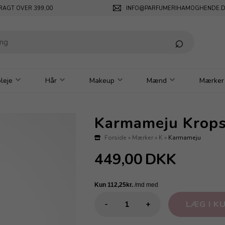
RAGT OVER 399,00
INFO@PARFUMERIHAMOGHENDE.
leje
Hår
Makeup
Mænd
Mærker
Karmameju Kropso
Forside
»
Mærker
»
K
»
Karmameju
449,00
DKK
-
+