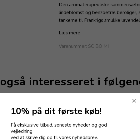
Den aromaterapeutiske sammensætning 
lindeblomst og benzoetræ beroliger, a
tankerne til Frankrigs smukke lavende
Læs mere
Varenummer:
SC BO MI
også interesseret i følge
10% på dit første køb!
Få eksklusive tilbud, seneste nyheder og god
vejledning
ved at skrive dig op til vores nyhedsbrev.