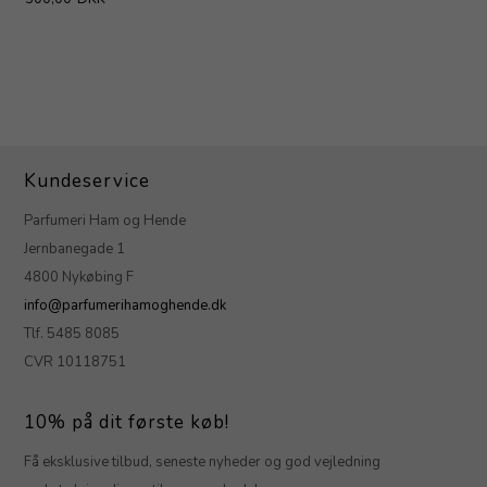
Kundeservice
Parfumeri Ham og Hende
Jernbanegade 1
4800 Nykøbing F
info@parfumerihamoghende.dk
Tlf. 5485 8085
CVR 10118751
10% på dit første køb!
Få eksklusive tilbud, seneste nyheder og god vejledning