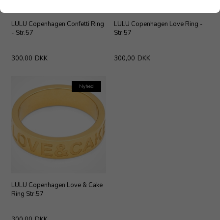
LULU Copenhagen Confetti Ring
LULU Copenhagen Love Ring -
- Str.57
Str.57
300,00
DKK
300,00
DKK
Nyhed
LULU Copenhagen Love & Cake
Ring Str.57
300,00
DKK