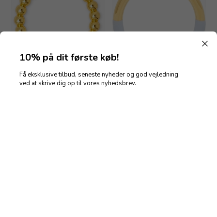
10% på dit første køb!
Få eksklusive tilbud, seneste nyheder og god vejledning
LULU Copenhagen Color Ball
LULU Copenhagen Double
ved at skrive dig op til vores nyhedsbrev.
Ring - Str.57
Color Ring - Str.57
300,00
DKK
300,00
DKK
Nyhed
Nyhed