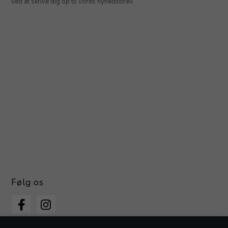
ved at skrive dig op til vores nyhedsbrev.
Følg os