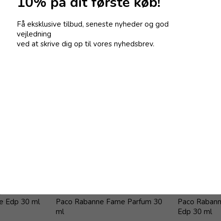
10% på dit første køb!
Få eksklusive tilbud, seneste nyheder og god
vejledning
også interesseret i følge
ved at skrive dig op til vores nyhedsbrev.
e Edp 30 ml
Paco Rabanne Fame Parfum 30
Paco Rabann
ml
Edp 30 ml