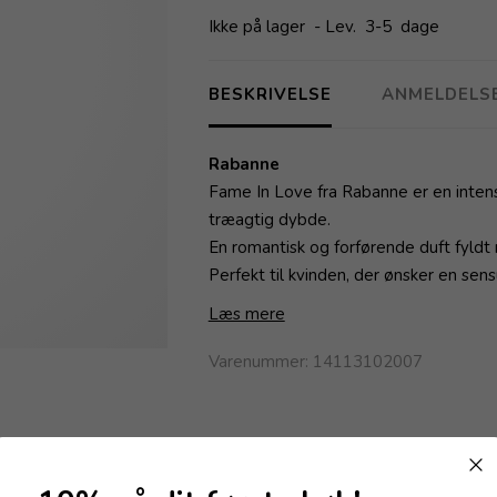
Ikke på lager
- Lev. 3-5 dage
BESKRIVELSE
ANMELDELS
Rabanne
Fame In Love fra Rabanne er en intens
træagtig dybde.
En romantisk og forførende duft fyldt
Perfekt til kvinden, der ønsker en sen
Læs mere
Varenummer:
14113102007