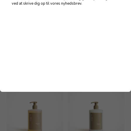
ved at skrive dig op til vores nyhedsbrev.
Rudolph Care Hand & Body
Rudolph Care Blossom
Soap 500 ml
Shampoo 500 ml
245,00
DKK
385,00
DKK