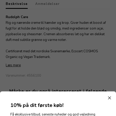
Beskrivelse
Anmeldelser
Rudolph Care
Rig og nærende creme til hænder og krop. Giver huden et boost af
fugt for at holde den blød og smidig, med ingredienser som açai,
jojobaolie og sheasmør. Cremen absorberes let og har en delikat
duft med subtile grønne og varme noter.
Certificeret med det nordiske Svanemærke, Ecocert COSMOS
Organic og Vegan Trademark.
Læs mere
Varenummer:
4556100
Måske er du også interesseret i følgende
produkter
10% på dit første køb!
Få eksklusive tilbud, seneste nyheder og god vejledning