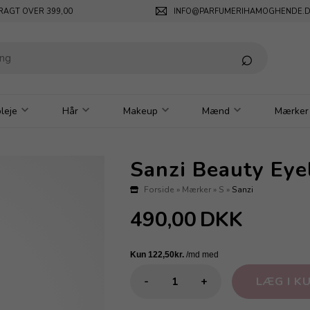
RAGT OVER 399,00
INFO@PARFUMERIHAMOGHENDE.
leje
Hår
Makeup
Mænd
Mærker
Sanzi Beauty Ey
Forside
»
Mærker
»
S
»
Sanzi
490,00
DKK
-
+