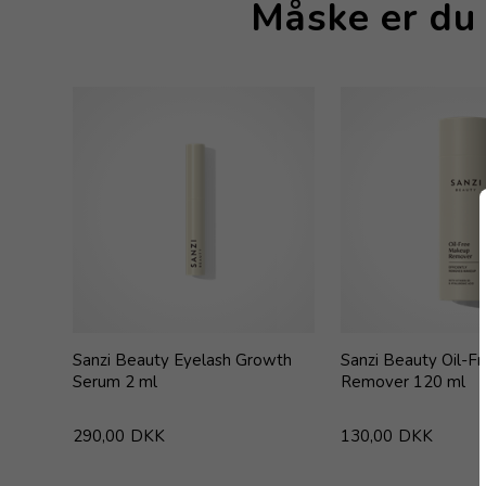
Måske er du 
Sanzi Beauty Eyelash Growth
Sanzi Beauty Oil-F
Serum 2 ml
Remover 120 ml
290,00
DKK
130,00
DKK