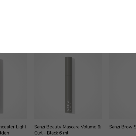
Kunder købte også
ncealer Light
Sanzi Beauty Mascara Volume &
Sanzi Brow S
lden
Curl - Black 6 ml