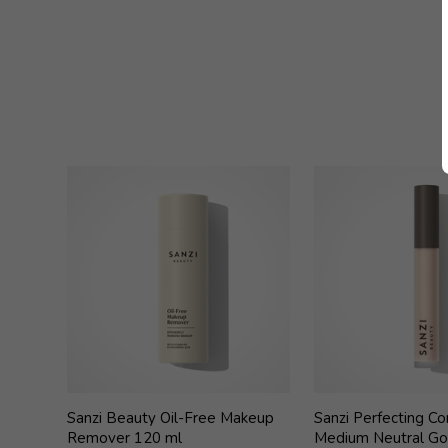
Sanzi Beauty Oil-Free Makeup
Sanzi Perfecting Co
Remover 120 ml
Medium Neutral Go