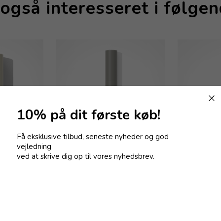
også interesseret i følge
10% på dit første køb!
Få eksklusive tilbud, seneste nyheder og god
vejledning
ved at skrive dig op til vores nyhedsbrev.
ree Makeup
Sanzi Beauty Mascara Volume &
Sanzi Beauty
Curl - Black 6 ml
Balm 15 ml
200,00
DKK
95,00
DKK