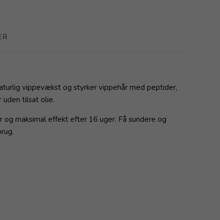
ER
turlig vippevækst og styrker vippehår med peptider,
uden tilsat olie.
er og maksimal effekt efter 16 uger. Få sundere og
brug.