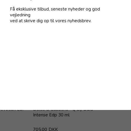
Få eksklusive tilbud, seneste nyheder og god
også interesseret i følge
vejledning
ved at skrive dig op til vores nyhedsbrev.
evotion EdP
Dolce & Gabbana - Q By D&G
Intense Edp 30 ml
705,00
DKK