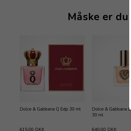
Måske er du 
Dolce & Gabbana Q Edp 30 ml
Dolce & Gabbana D
30 ml
615,00
DKK
640,00
DKK