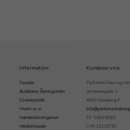
Information
Kundeservice
Forside
Parfumeri Ham og H
Butikkens Åbningstider
Jernbanegade 1
Cookiepolitik
4800 Nykøbing F
Hvem er vi
info@parfumerihamog
Handelsbetingelser
Tlf. 5485 8085
Medlemsside
CVR 10118751