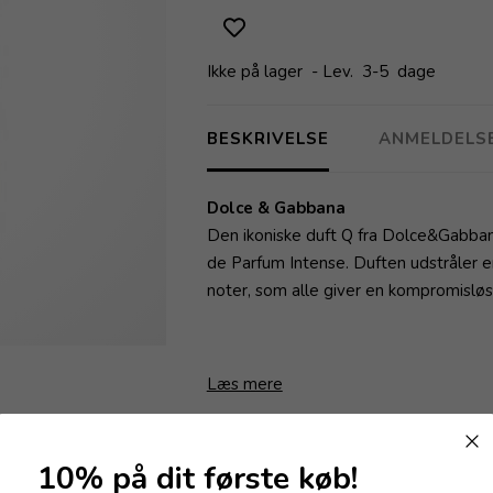
Ikke på lager
- Lev. 3-5 dage
BESKRIVELSE
ANMELDELS
Dolce & Gabbana
Den ikoniske duft Q fra Dolce&Gabban
de Parfum Intense. Duften udstråler e
noter, som alle giver en kompromisløs 
Læs mere
Varenummer:
58365
10% på dit første køb!