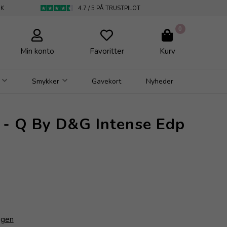
DK
4.7 / 5 PÅ TRUSTPILOT
0
Min konto
Favoritter
Kurv
Smykker
Gavekort
Nyheder
 - Q By D&G Intense Edp
igen