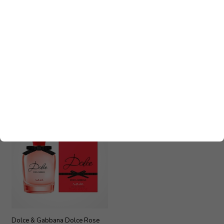
Dolce & Gabbana Dolce Violet
Dolce & Gabbana Dolce Shine
Edt 50 ml
Edp 50 ml
690,00
DKK
750,00
DKK
Dolce & Gabbana Dolce Rose