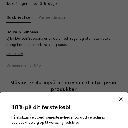
Ikke på lager
- Lev. 3-5 dage
Beskrivelse
Anmeldelser
Dolce & Gabbana
Q by Dolce&Gabbana er en duft med frugt- og blomsternoter,
beriget med en stærk træagtig base.
Læs mere
Varenummer:
54845
Måske er du også interesseret i følgende
produkter
10% på dit første køb!
Få eksklusive tilbud, seneste nyheder og god vejledning
ved at skrive dig op til vores nyhedsbrev.